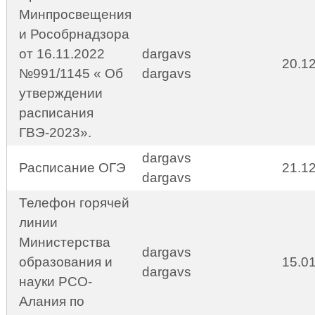
Минпросвещения
и Рособрнадзора
от 16.11.2022
dargavs
20.1
№991/1145 « Об
dargavs
утверждении
расписания
ГВЭ-2023».
dargavs
Расписание ОГЭ
21.1
dargavs
Телефон горячей
линии
Министерства
dargavs
образования и
15.0
dargavs
науки РСО-
Алания по