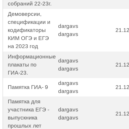
собраний 22-23г.
Демоверсии,
спецификации и
dargavs
кодификаторы
21.1
dargavs
КИМ ОГЭ и ЕГЭ
на 2023 год
Информационные
dargavs
плакаты по
21.1
dargavs
ГИА-23.
dargavs
Памятка ГИА- 9
21.1
dargavs
Памятка для
участника ЕГЭ -
dargavs
21.1
выпускника
dargavs
прошлых лет